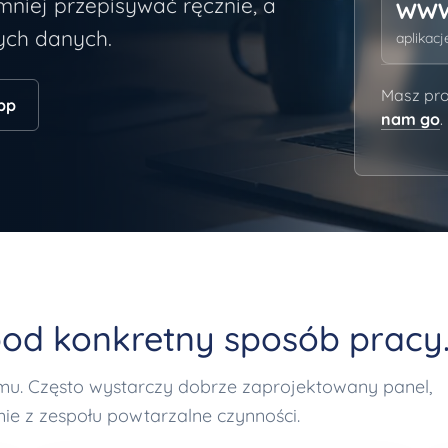
mniej przepisywać ręcznie, a
WW
ych danych.
aplikac
Masz pro
pp
nam go
.
od konkretny sposób pracy
u. Często wystarczy dobrze zaprojektowany panel,
ie z zespołu powtarzalne czynności.