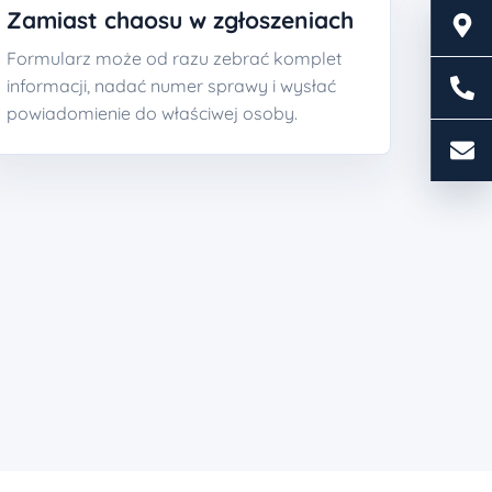
Zamiast chaosu w zgłoszeniach
Formularz może od razu zebrać komplet
informacji, nadać numer sprawy i wysłać
powiadomienie do właściwej osoby.