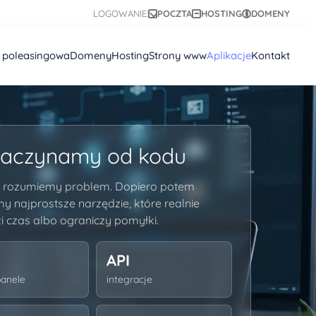
LOGOWANIE:
POCZTA
HOSTING
DOMENY
a poleasingowa
Domeny
Hosting
Strony www
Aplikacje
Kontakt
zaczynamy od kodu
 rozumiemy problem. Dopiero potem
y najprostsze narzędzie, które realnie
i czas albo ograniczy pomyłki.
API
panele
integracje