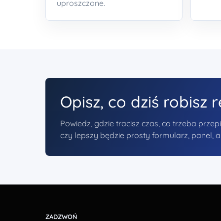
uproszczone.
Opisz, co dziś robisz r
Powiedz, gdzie tracisz czas, co trzeba prze
czy lepszy będzie prosty formularz, panel,
ZADZWOŃ