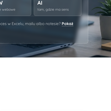
W
AI
je webowe
tam, gdzie ma sens
ces w Excelu, mailu albo notesie?
Pokaż
.