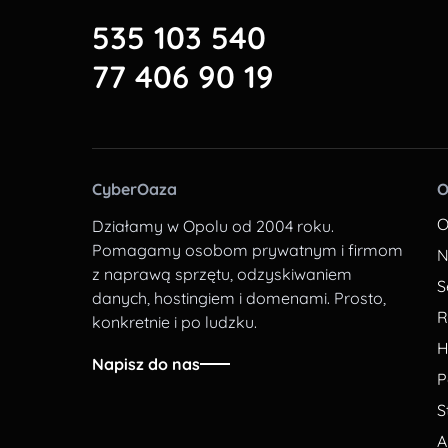
535 103 540
77 406 90 19
CyberOaza
O
O
Działamy w Opolu od 2004 roku.
Pomagamy osobom prywatnym i firmom
N
z naprawą sprzętu, odzyskiwaniem
S
danych, hostingiem i domenami. Prosto,
R
konkretnie i po ludzku.
H
Napisz do nas
P
S
A