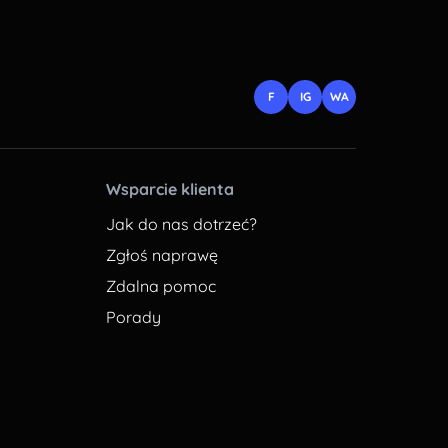
F
IG
WA
Wsparcie klienta
Jak do nas dotrzeć?
Zgłoś naprawę
Zdalna pomoc
Porady