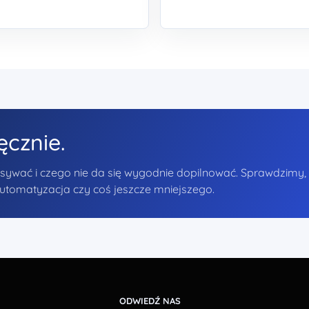
ęcznie.
pisywać i czego nie da się wygodnie dopilnować. Sprawdzimy,
 automatyzacja czy coś jeszcze mniejszego.
ODWIEDŹ NAS