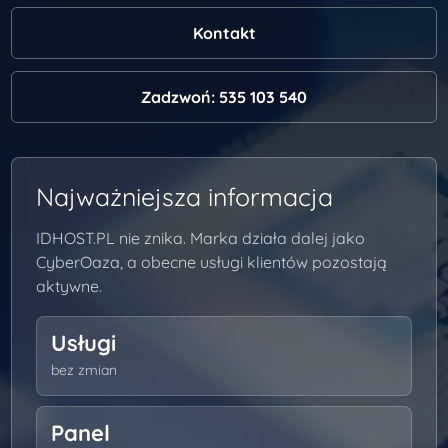
Kontakt
Zadzwoń: 535 103 540
Najważniejsza informacja
IDHOST.PL nie znika. Marka działa dalej jako
CyberOaza, a obecne usługi klientów pozostają
aktywne.
Usługi
bez zmian
Panel