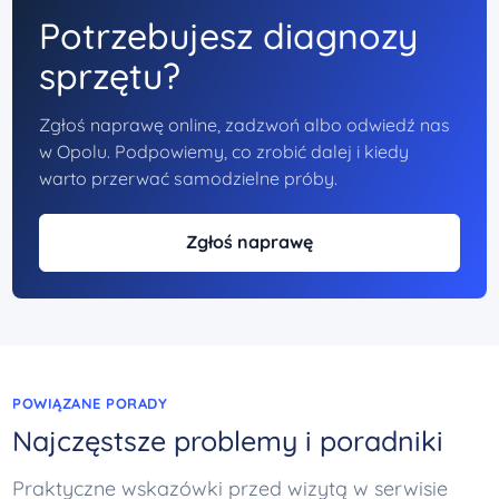
Potrzebujesz diagnozy
sprzętu?
Zgłoś naprawę online, zadzwoń albo odwiedź nas
w Opolu. Podpowiemy, co zrobić dalej i kiedy
warto przerwać samodzielne próby.
Zgłoś naprawę
POWIĄZANE PORADY
Najczęstsze problemy i poradniki
Praktyczne wskazówki przed wizytą w serwisie