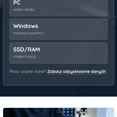
PC
wolno działa
Windows
naprawa systemu
SSD/RAM
modernizacja
Masz ważne dane?
Zobacz odzyskiwanie danych
.