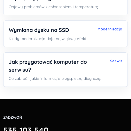
Objawy problemów z chłodzeniem i temperaturą.
Wymiana dysku na SSD
Modernizacja
Kiedy modernizacja daje największy efekt.
Jak przygotować komputer do
Serwis
serwisu?
Co zabrać i jakie informacje przyspieszą diagnozę.
ZADZWOŃ
535 103 540