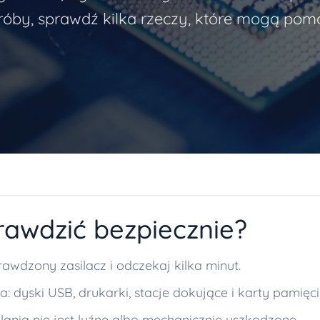
róby, sprawdź kilka rzeczy, które mogą pomó
awdzić bezpiecznie?
rawdzony zasilacz i odczekaj kilka minut.
: dyski USB, drukarki, stacje dokujące i karty pamięci
lania nie jest luźne albo mechanicznie uszkodzone.