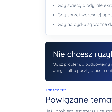
Gdy świecą diody, ale ekr
Gdy sprzęt wcześniej upad
Gdy na dysku są ważne dan
Nie chcesz ryz
Opisz problem, a podpowiemy naj
danych albo poczty czasem najwa
ZOBACZ TEŻ
Powiązane tema
Jeśli problem jest szerszy, te s