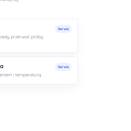
Serwis
i kiedy przerwać próby
wa
Serwis
niem i temperaturą.