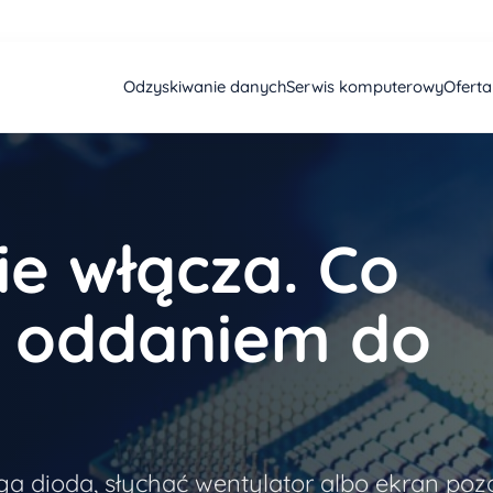
Odzyskiwanie danych
Serwis komputerowy
Ofert
ie włącza. Co
d oddaniem do
ga dioda, słychać wentylator albo ekran poz