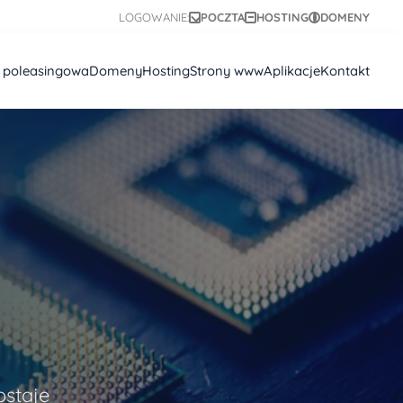
LOGOWANIE:
POCZTA
HOSTING
DOMENY
a poleasingowa
Domeny
Hosting
Strony www
Aplikacje
Kontakt
ostaje