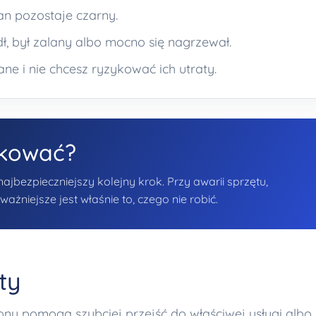
an pozostaje czarny.
ł, był zalany albo mocno się nagrzewał.
e i nie chcesz ryzykować ich utraty.
ykować?
bezpieczniejszy kolejny krok. Przy awarii sprzętu,
żniejsze jest właśnie to, czego nie robić.
ty
trony pomogą szybciej przejść do właściwej usługi albo 