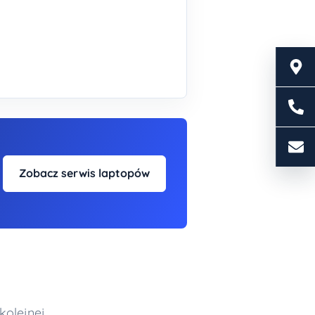
Zobacz serwis laptopów
kolejnej