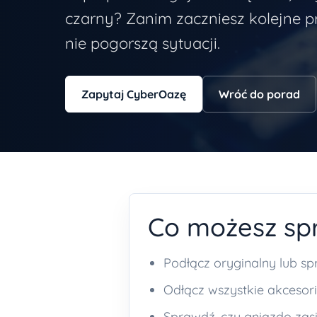
czarny? Zanim zaczniesz kolejne p
nie pogorszą sytuacji.
Zapytaj CyberOazę
Wróć do porad
Co możesz spr
Podłącz oryginalny lub sp
Odłącz wszystkie akcesoria
Sprawdź, czy gniazdo zasi