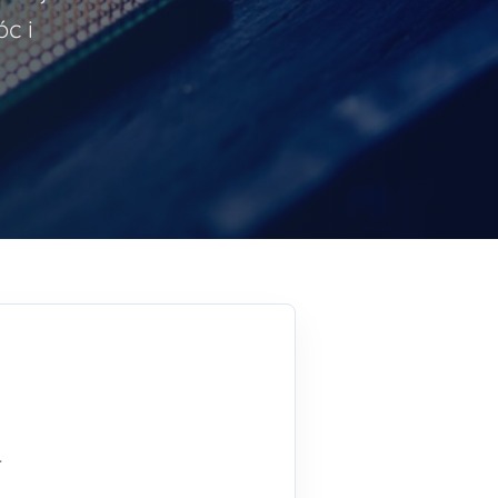
c i
.