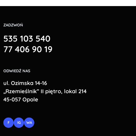
ZADZWOŃ
535 103 540
77 406 90 19
ODWIEDŹ NAS
ul. Ozimska 14-16
„Rzemieślnik” II piętro, lokal 214
45-057 Opole
F
IG
WA