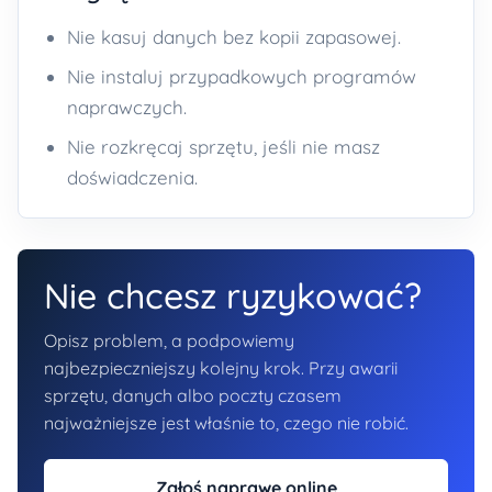
Nie kasuj danych bez kopii zapasowej.
Nie instaluj przypadkowych programów
naprawczych.
Nie rozkręcaj sprzętu, jeśli nie masz
doświadczenia.
Nie chcesz ryzykować?
Opisz problem, a podpowiemy
najbezpieczniejszy kolejny krok. Przy awarii
sprzętu, danych albo poczty czasem
najważniejsze jest właśnie to, czego nie robić.
Zgłoś naprawę online