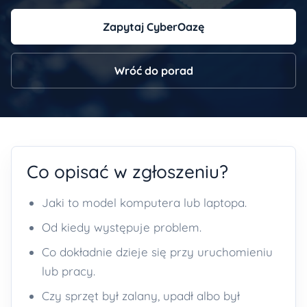
Zapytaj CyberOazę
Wróć do porad
Co opisać w zgłoszeniu?
Jaki to model komputera lub laptopa.
Od kiedy występuje problem.
Co dokładnie dzieje się przy uruchomieniu
lub pracy.
Czy sprzęt był zalany, upadł albo był