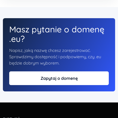
Masz pytanie o domenę
.eu?
Napisz, jaką nazwę chcesz zarejestrować.
Sprawdzimy dostępność i podpowiemy, czy .eu
będzie dobrym wyborem.
Zapytaj o domenę