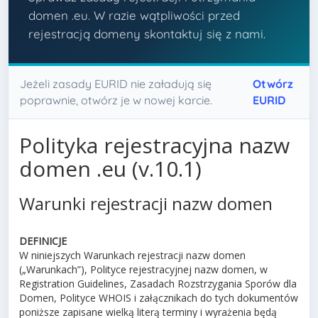
domen .eu. W razie wątpliwości przed
rejestracją domeny skontaktuj się z nami.
Jeżeli zasady EURID nie załadują się
Otwórz
poprawnie, otwórz je w nowej karcie.
EURID