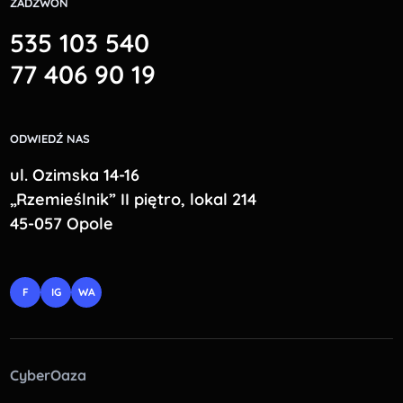
ZADZWOŃ
535 103 540
77 406 90 19
ODWIEDŹ NAS
ul. Ozimska 14-16
„Rzemieślnik” II piętro, lokal 214
45-057 Opole
F
IG
WA
CyberOaza