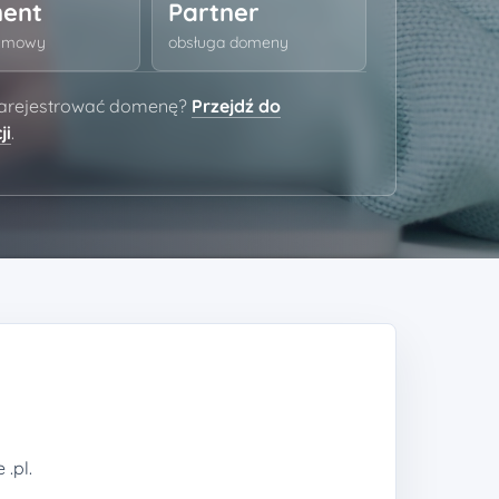
ent
Partner
 umowy
obsługa domeny
zarejestrować domenę?
Przejdź do
ji
.
.pl.