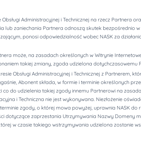
bsługi Administracyjnej i Technicznej na rzecz Partnera or
a lub zaniechania Partnera odnoszą skutek bezpośrednio w
zającym, ponosi odpowiedzialność wobec NASK za działania 
.
era może, na zasadach określonych w Witrynie Internetowe
okonaniem takiej zmiany, zgoda udzielona dotychczasowemu
esie Obsługi Administracyjnej i Technicznej z Partnerem, kt
ygaśnie, Abonent składa, w formie i terminie określonych pr
co do udzielenia takiej zgody innemu Partnerowi na zasadac
cyjna i Techniczna nie jest wykonywana. Niezłożenie oświadc
m terminie zgody, o której mowa powyżej, uprawnia NASK do
i dotyczące zaprzestania Utrzymywania Nazwy Domeny moż
 której w czasie takiego wstrzymywania udzielona zostanie