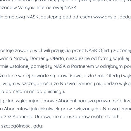
azane w Witrynie Internetowej NASK.
ę internetową NASK, dostępną pod adresem www.dns.pl, ded
je zawarta w chwili przyjęcia przez NASK Oferty złożonej 
wania Nazwy Domeny. Oferta, niezależnie od formy, w jakiej 
ormie ustalonej pomiędzy NASK a Partnerem w odrębnym por
, że dane w niej zawarte są prawidłowe, a złożenie Oferty 
a, w tym w szczególności, że Nazwa Domeny nie będzie wyk
a botnetami ani do phishingu.
jąc lub wykonując Umowę Abonent narusza prawa osób trzeci
a Abonentowi jakichkolwiek praw związanych z Nazwą Dom
 przez Abonenta Umowy nie narusza praw osób trzecich.
szczególności, gdy: