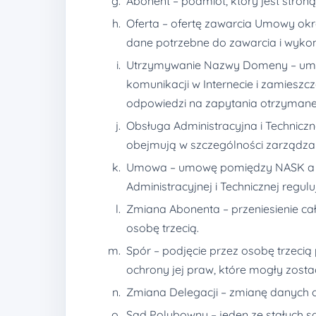
Abonent – podmiot, który jest stro
Oferta – ofertę zawarcia Umowy o
dane potrzebne do zawarcia i wyko
Utrzymywanie Nazwy Domeny – umożl
komunikacji w Internecie i zamiesz
odpowiedzi na zapytania otrzymane 
Obsługa Administracyjna i Technic
obejmują w szczególności zarządza
Umowa – umowę pomiędzy NASK a A
Administracyjnej i Technicznej reg
Zmiana Abonenta – przeniesienie c
osobę trzecią.
Spór – podjęcie przez osobę trzec
ochrony jej praw, które mogły zos
Zmiana Delegacji – zmianę danych
Sąd Polubowny – jeden ze stałych s