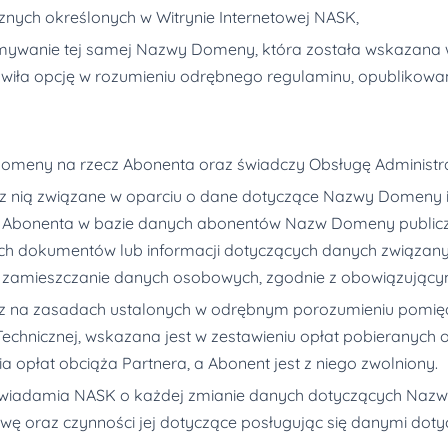
cznych określonych w Witrynie Internetowej NASK,
ywanie tej samej Nazwy Domeny, która została wskazana w 
owiła opcję w rozumieniu odrębnego regulaminu, opublikowa
eny na rzecz Abonenta oraz świadczy Obsługę Administracy
 nią związane w oparciu o dane dotyczące Nazwy Domeny i
Abonenta w bazie danych abonentów Nazw Domeny publiczni
 dokumentów lub informacji dotyczących danych związany
 zamieszczanie danych osobowych, zgodnie z obowiązującym
oraz na zasadach ustalonych w odrębnym porozumieniu pomi
 Technicznej, wskazana jest w zestawieniu opłat pobieranych
 opłat obciąża Partnera, a Abonent jest z niego zwolniony.
awiadamia NASK o każdej zmianie danych dotyczących Naz
ę oraz czynności jej dotyczące posługując się danymi dot