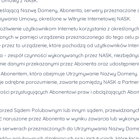
ną Umowy z NASK.
kreślającą Nazwę Domeny, Abonenta, serwery przeznaczone
nywania Umowy, określone w Witrynie Internetowej NASK.
iwienie użytkownikom Internetu korzystania z określonyc
czonych w pamięci urządzenia przeznaczonego do tego celu p
przez to urządzenie, które pochodzą od użytkowników Inter
zna – zespół czynności wykonywanych przez NASK, niezbęd
nie danymi przekazanymi przez Abonenta oraz udostępnieni
bonentem, która obejmuje Utrzymywanie Nazwy Domeny. Ś
uluje odrębne porozumienie, zawarte pomiędzy NASK a Partne
ałości przysługujących Abonentowi praw i obciążających A
ią przed Sądem Polubownym lub innym sądem, przewidzianyc
tać naruszone przez Abonenta w wyniku zawarcia lub wykon
 o serwerach przeznaczonych do Utrzymywania Nazwy Dome
ądów polubownych działających przy instytucjach, które łą