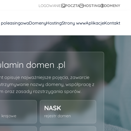
LOGOWANIE:
POCZTA
HOSTING
DOMENY
a poleasingowa
Domeny
Hosting
Strony www
Aplikacje
Kontakt
lamin domen .pl
 opisuje najważniejsze pojęcia, zawarcie
utrzymywanie nazwy domeny, współpracę z
m oraz zasady rozstrzygania sporów.
NASK
 krajowe
rejestr domen