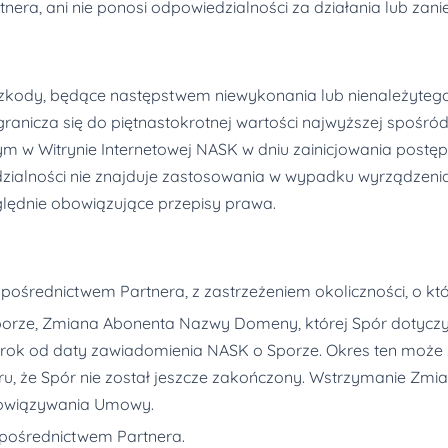
nera, ani nie ponosi odpowiedzialności za działania lub zani
kody, będące następstwem niewykonania lub nienależyteg
nicza się do piętnastokrotnej wartości najwyższej spośród
m w Witrynie Internetowej NASK w dniu zainicjowania post
ialności nie znajduje zastosowania w wypadku wyrządzenia 
lędnie obowiązujące przepisy prawa.
ośrednictwem Partnera, z zastrzeżeniem okoliczności, o kt
rze, Zmiana Abonenta Nazwy Domeny, której Spór dotyczy,
ez rok od daty zawiadomienia NASK o Sporze. Okres ten moż
u, że Spór nie został jeszcze zakończony. Wstrzymanie Zmi
bowiązywania Umowy.
 pośrednictwem Partnera.