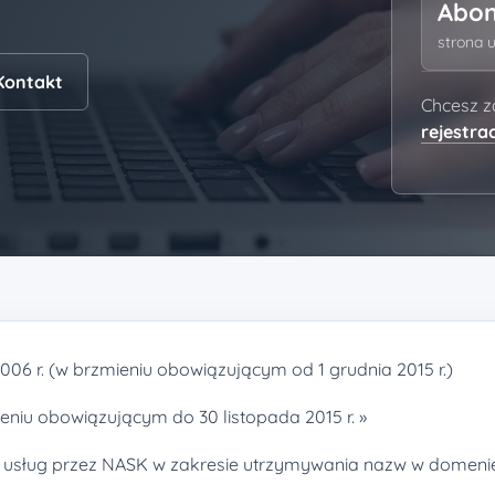
Abon
strona
Kontakt
Chcesz 
rejestrac
6 r. (w brzmieniu obowiązującym od 1 grudnia 2015 r.)
niu obowiązującym do 30 listopada 2015 r. »
 usług przez NASK w zakresie utrzymywania nazw w domenie 