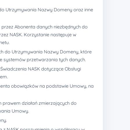
 do Utrzymywania Nazwy Domeny oraz inne
h przez Abonenta danych niezbędnych do
rzez NASK. Korzystanie następuje w
netu.
nych do Utrzymywania Nazwy Domeny, które
e systemów przetwarzania tych danych.
wiadczenia NASK dotyczące Obsługi
rem.
bonenta obowiązków na podstawie Umowy, na
h prawem działań zmierzających do
ywania Umowy.
ny.
czą z NASK porozumienia o współpracy w