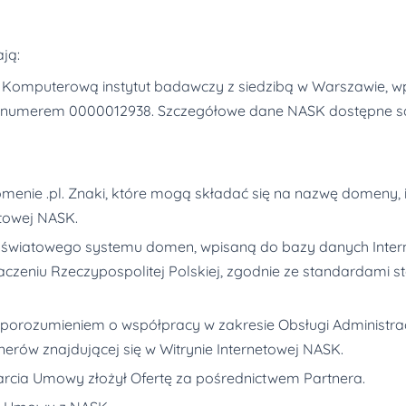
ją:
Komputerową instytut badawczy z siedzibą w Warszawie, wp
umerem 0000012938. Szczegółowe dane NASK dostępne są w 
ie .pl. Znaki, które mogą składać się na nazwę domeny, i
etowej NASK.
światowego systemu domen, wpisaną do bazy danych Intern
eniu Rzeczypospolitej Polskiej, zgodnie ze standardami s
orozumieniem o współpracy w zakresie Obsługi Administracyj
nerów znajdującej się w Witrynie Internetowej NASK.
warcia Umowy złożył Ofertę za pośrednictwem Partnera.