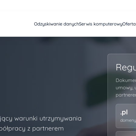
Odzyskiwanie danych
Serwis komputerowy
Ofert
Regu
Dokument
umowy, 
K
partnere
.pl
jący warunki utrzymywania
domeny
półpracy z partnerem