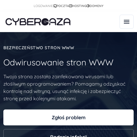
LOGOWANIE:
POCZTA
HOSTING
DOMENY
BEZPIECZEŃSTWO STRON WWW
Odwirusowanie stron WWW
Twoja strona została zainfekowana wirusami lub
złośliwym oprogramowaniem? Pomagamy odzyskać
kontrolę nad witryną, usunąć infekcję i zabezpieczyć
stronę przed kolejnymi atakami.
Zgłoś problem
Rodzaje infekcji