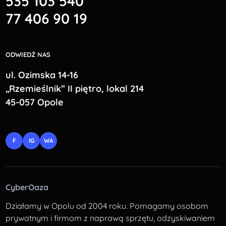
535 103 540
77 406 90 19
ODWIEDŹ NAS
ul. Ozimska 14-16
„Rzemieślnik” II piętro, lokal 214
45-057 Opole
F
IG
WA
CyberOaza
Działamy w Opolu od 2004 roku. Pomagamy osobom
prywatnym i firmom z naprawą sprzętu, odzyskiwaniem