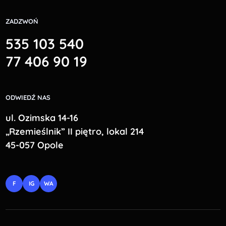
ZADZWOŃ
535 103 540
77 406 90 19
ODWIEDŹ NAS
ul. Ozimska 14-16
„Rzemieślnik” II piętro, lokal 214
45-057 Opole
F
IG
WA