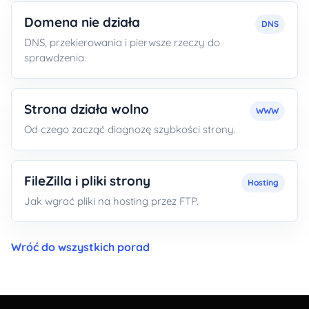
Domena nie działa
DNS
DNS, przekierowania i pierwsze rzeczy do
sprawdzenia.
Strona działa wolno
WWW
Od czego zacząć diagnozę szybkości strony.
FileZilla i pliki strony
Hosting
Jak wgrać pliki na hosting przez FTP.
Wróć do wszystkich porad