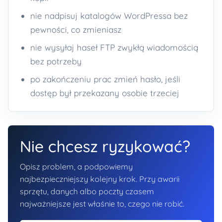
nie nadpisuj katalogów WordPressa bez
pewności, co zmieniasz
nie wysyłaj haseł FTP zwykłą wiadomością
bez potrzeby
po zakończeniu prac zmień hasło, jeśli
dostęp był przekazany osobie trzeciej
Nie chcesz ryzykować?
Opisz problem, a podpowiemy
najbezpieczniejszy kolejny krok. Przy awarii
sprzętu, danych albo poczty czasem
najważniejsze jest właśnie to, czego nie robić.