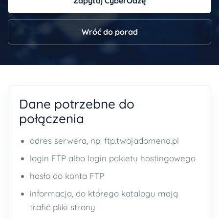
Zapytaj CyberOazę
Wróć do porad
Dane potrzebne do
połączenia
adres serwera, np. ftp.twojadomena.pl
login FTP albo login pakietu hostingowego
hasło do konta FTP
informacja, do którego katalogu mają
trafić pliki strony