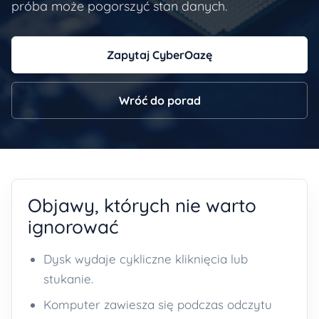
próba może pogorszyć stan danych.
Zapytaj CyberOazę
Wróć do porad
Objawy, których nie warto
ignorować
Dysk wydaje cykliczne kliknięcia lub
stukanie.
Komputer zawiesza się podczas odczytu