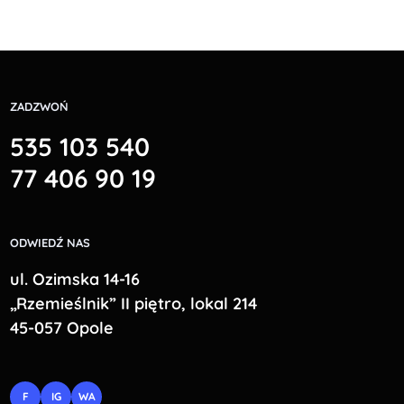
ZADZWOŃ
535 103 540
77 406 90 19
ODWIEDŹ NAS
ul. Ozimska 14-16
„Rzemieślnik” II piętro, lokal 214
45-057 Opole
F
IG
WA