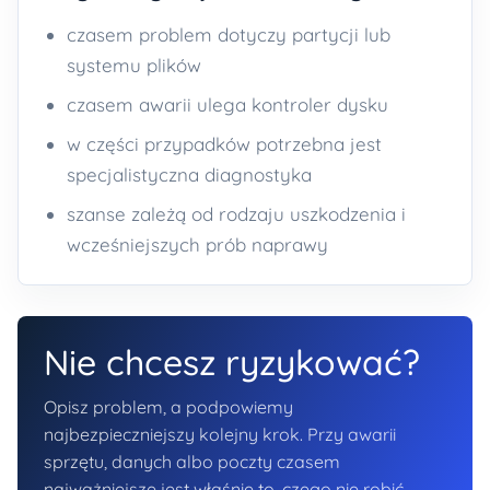
czasem problem dotyczy partycji lub
systemu plików
czasem awarii ulega kontroler dysku
w części przypadków potrzebna jest
specjalistyczna diagnostyka
szanse zależą od rodzaju uszkodzenia i
wcześniejszych prób naprawy
Nie chcesz ryzykować?
Opisz problem, a podpowiemy
najbezpieczniejszy kolejny krok. Przy awarii
sprzętu, danych albo poczty czasem
najważniejsze jest właśnie to, czego nie robić.