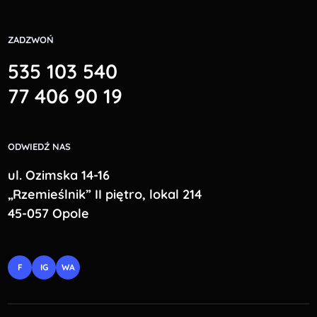
ZADZWOŃ
535 103 540
77 406 90 19
ODWIEDŹ NAS
ul. Ozimska 14-16
„Rzemieślnik” II piętro, lokal 214
45-057 Opole
F
IG
WA