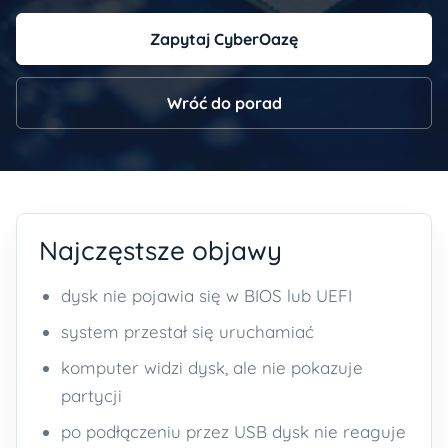
Zapytaj CyberOazę
Wróć do porad
Najczęstsze objawy
dysk nie pojawia się w BIOS lub UEFI
system przestał się uruchamiać
komputer widzi dysk, ale nie pokazuje
partycji
po podłączeniu przez USB dysk nie reaguje