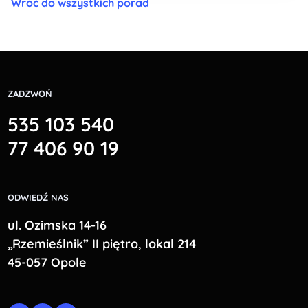
Wróć do wszystkich porad
ZADZWOŃ
535 103 540
77 406 90 19
ODWIEDŹ NAS
ul. Ozimska 14-16
„Rzemieślnik” II piętro, lokal 214
45-057 Opole