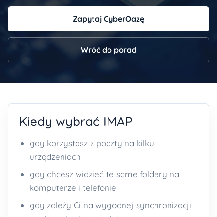
Zapytaj CyberOazę
Wróć do porad
Kiedy wybrać IMAP
gdy korzystasz z poczty na kilku
urządzeniach
gdy chcesz widzieć te same foldery na
komputerze i telefonie
gdy zależy Ci na wygodnej synchronizacji