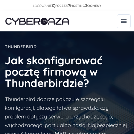
LOGOWANIE:
POCZTA
HOSTING
DOMENY
THUNDERBIRD
Jak skonfigurować
pocztę firmową w
Thunderbirdzie?
Thunderbird dobrze pokazuje szczegóły
konfiguracji, dlatego łatwo sprawdzić, czy
problem dotyczy serwera przychodzącego,
wychodzącego, portu albo hasła. Najbezpieczniej
ustawić konto jako IMAP z szyfrowaniem