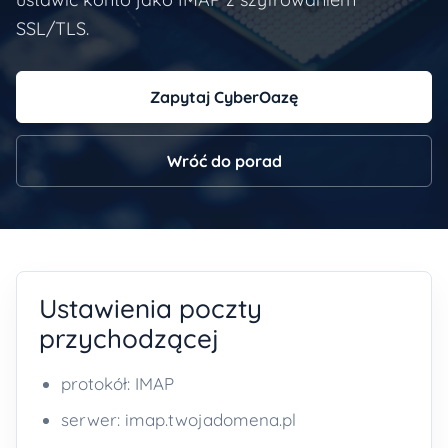
SSL/TLS.
Zapytaj CyberOazę
Wróć do porad
Ustawienia poczty
przychodzącej
protokół: IMAP
serwer: imap.twojadomena.pl