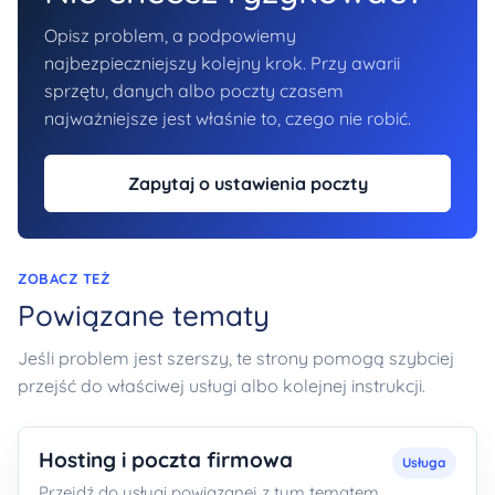
Opisz problem, a podpowiemy
najbezpieczniejszy kolejny krok. Przy awarii
sprzętu, danych albo poczty czasem
najważniejsze jest właśnie to, czego nie robić.
Zapytaj o ustawienia poczty
ZOBACZ TEŻ
Powiązane tematy
Jeśli problem jest szerszy, te strony pomogą szybciej
przejść do właściwej usługi albo kolejnej instrukcji.
Hosting i poczta firmowa
Usługa
Przejdź do usługi powiązanej z tym tematem.