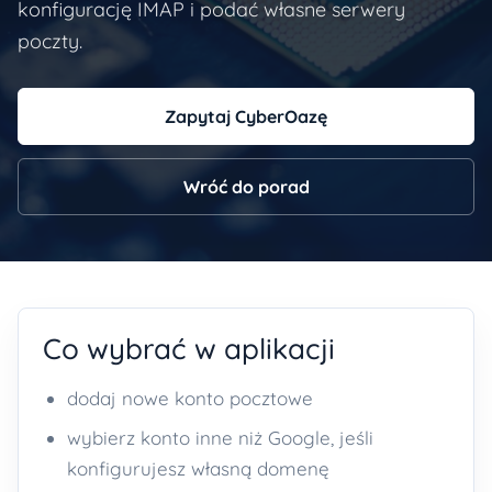
konfigurację IMAP i podać własne serwery
poczty.
Zapytaj CyberOazę
Wróć do porad
Co wybrać w aplikacji
dodaj nowe konto pocztowe
wybierz konto inne niż Google, jeśli
konfigurujesz własną domenę