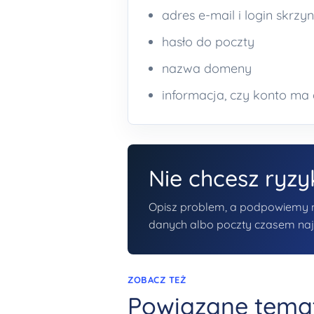
adres e-mail i login skrzyn
hasło do poczty
nazwa domeny
informacja, czy konto ma 
Nie chcesz ryz
Opisz problem, a podpowiemy naj
danych albo poczty czasem najwa
ZOBACZ TEŻ
Powiązane tema