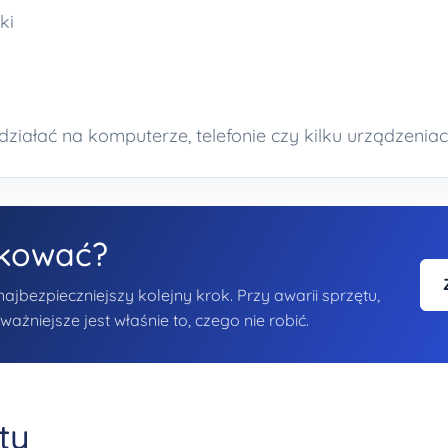
ki
działać na komputerze, telefonie czy kilku urządzenia
ykować?
bezpieczniejszy kolejny krok. Przy awarii sprzętu,
żniejsze jest właśnie to, czego nie robić.
ty