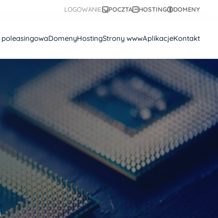
LOGOWANIE:
POCZTA
HOSTING
DOMENY
a poleasingowa
Domeny
Hosting
Strony www
Aplikacje
Kontakt
u