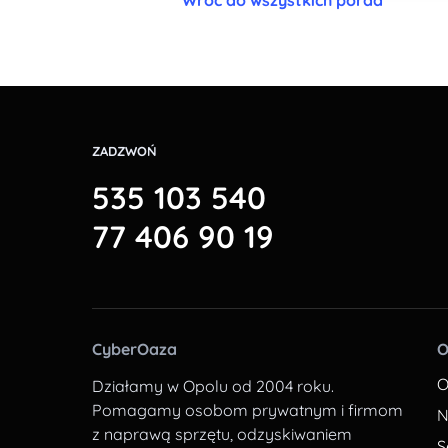
Wróć do wszystkich porad
ZADZWOŃ
535 103 540
77 406 90 19
CyberOaza
O
O
Działamy w Opolu od 2004 roku.
Pomagamy osobom prywatnym i firmom
N
z naprawą sprzętu, odzyskiwaniem
S