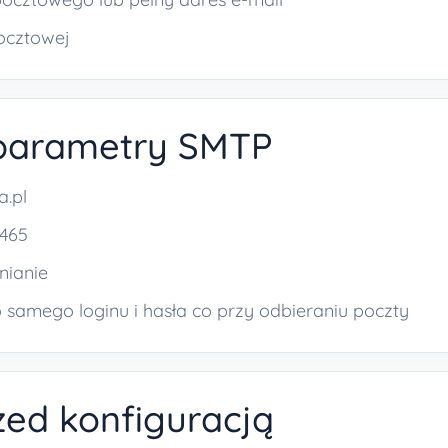
pocztowej
parametry SMTP
.pl
 465
nianie
o samego loginu i hasła co przy odbieraniu poczty
zed konfiguracją