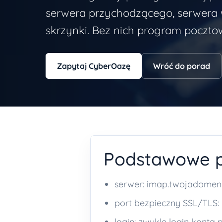
serwera przychodzącego, serwera 
skrzynki. Bez nich program poczto
Zapytaj CyberOazę
Wróć do porad
Podstawowe 
serwer: imap.twojadomen
port bezpieczny SSL/TLS:
login: zwykle login konta