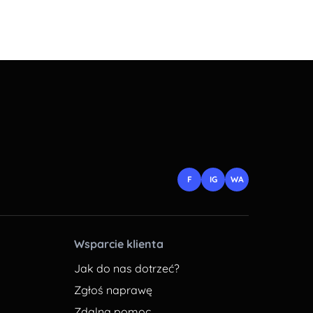
F
IG
WA
Wsparcie klienta
Jak do nas dotrzeć?
Zgłoś naprawę
Zdalna pomoc