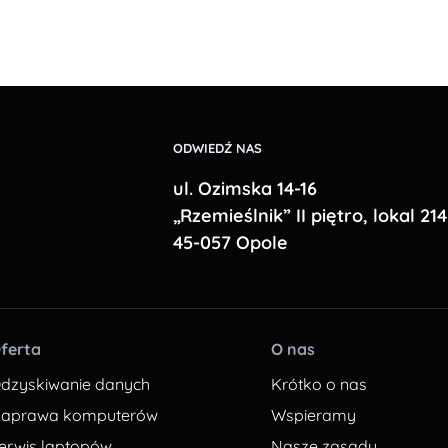
ODWIEDŹ NAS
ul. Ozimska 14-16
„Rzemieślnik” II piętro, lokal 214
45-057 Opole
ferta
O nas
dzyskiwanie danych
Krótko o nas
aprawa komputerów
Wspieramy
erwis laptopów
Nasze zasady