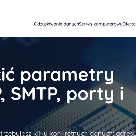
Odzyskiwanie danych
Serwis komputerowy
Ofert
ić parametry
, SMTP, porty i
otrzebujesz kilku konkretnych danych: adres