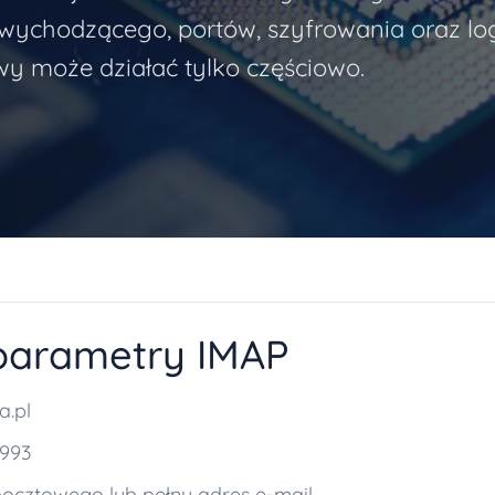
wychodzącego, portów, szyfrowania oraz lo
wy może działać tylko częściowo.
parametry IMAP
a.pl
 993
 pocztowego lub pełny adres e-mail